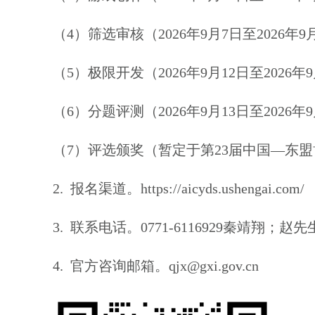
（
4
）
筛选审核
（
2026
年
9
月
7
日至
2026
年
9
（
5
）
极限开发
（
2026
年
9
月
12
日至
2026
年
9
（
6
）
分题评测
（
2026
年
9
月
13
日至
2026
年
9
（
7
）
评选颁奖
（
暂定于
第
23
届中国
—
东盟
2.
报名渠道
。
https://aicyds.ushengai.com/
3.
联系电话
。0771-6116929
秦靖翔
；
赵先
4.
官方咨询邮箱
。
qjx@gxi.gov.cn