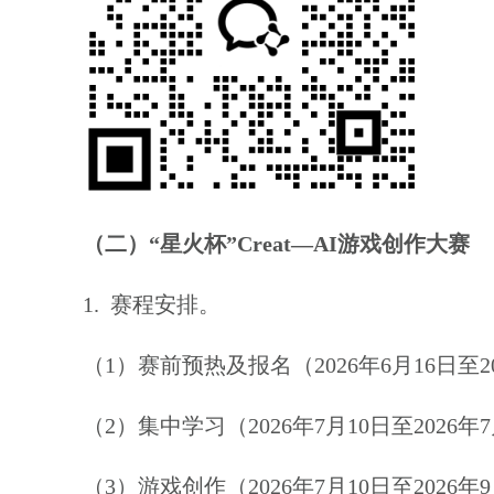
（二）
“星火杯”
Creat
—
AI
游戏创作大赛
1.
赛程安排。
（
1
）赛前预热及
报名
（
2026
年
6
月
1
6
日
至
2
（
2
）
集中学习
（
2026
年
7
月
1
0
日至
2026
年
7
（
3
）
游戏创作
（
2026
年
7
月
1
0
日至
2026
年
9