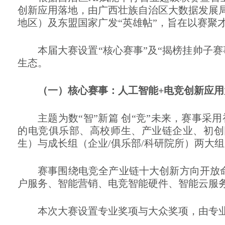
创新应用落地
，由
广西壮族
自治区大数据发展
地区）及东盟国家广发
“英雄帖”，旨在以赛聚
本
届大
赛设置
“
核心赛事
”
及
“揭榜挂帅子赛
生态。
（一）
核心赛事：
人工智能
+电竞创新应用
主题为
数
“智”新篇 创“竞”未来
，
赛事
采用
的
电竞俱乐部、高校师生、产业链企业、初创
生）与成长组（企业
/
俱乐部
/
科研
院所）两大
组
赛事围绕电竞全产业链
十
大创新方向开放
户服务、智能营销
、
电竞智能硬件、智能云服
本次大赛
设置专业奖项与大众奖项
，由专