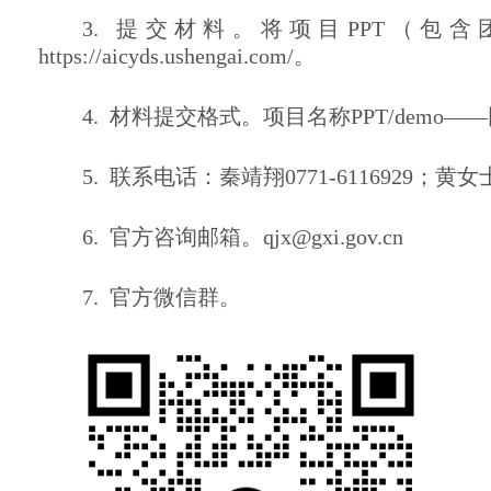
3.
提交材料
。
将项目
PPT
（包含
https://aicyds.ushengai.com/
。
4.
材料
提交格式
。项目名称
PPT/demo
——
5.
联系电话
：秦靖翔0771-6116929；
黄女
6.
官方咨询邮箱
。
qjx@gxi.gov.cn
7.
官方
微信
群
。