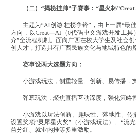
（二）“
揭榜挂帅
”
子赛事：
“星火杯”Creat
主题
为
“
AI
创游 桂榜争锋
”，
由上一届
“最
方向，
以
Creat
—
AI
（
0
代码中文游戏开发工具
介
”
全流程机制
。
面向广西在校大学生及社会创
创人才，打造具有广西民族文化
与
地域特色的
赛事设两大选题方向：
小游戏玩法
，
侧重轻量、创新、易传播，
弹幕玩法
，
聚焦直播互动深度，强化策略
小游戏以玩法创新、趣味性、落地性、传
设置奖项
“灵犀星火奖”（小游戏玩法）、“流
益分红、就业内推等多重激励。