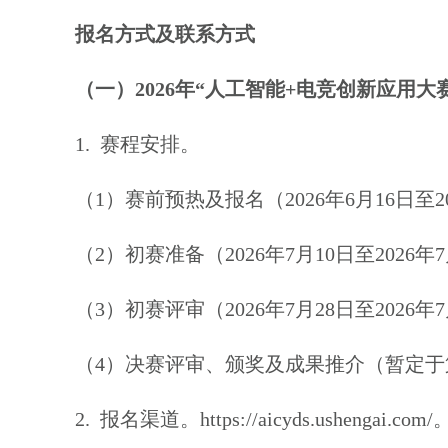
报名方式及联系方式
（一）
2026
年
“
人工智能
+
电竞创新应用大
1.
赛程安排。
（
1
）赛前预热及报名
（
2026
年
6
月
16
日
至
2
（
2
）
初赛准备
（
2026
年
7
月
1
0
日至
2026
年
7
（
3
）
初赛评审
（
2026
年
7
月
28
日至
2026
年
7
（
4
）
决赛评审
、
颁奖及成果推介
（
暂定于
2.
报名渠道
。
https://aicyds.ushengai.com/