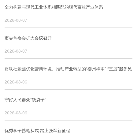
全力构建与现代工业体系相匹配的现代畜牧产业体系
2026-08-07
市委常委会扩大会议召开
2026-08-07
财联社聚焦优化营商环境、推动产业转型的“柳州样本” “三度”服务见
2026-08-06
真章！柳州工业跑出增长加速度
​守好人民群众“钱袋子”
2026-08-06
优秀学子携笔从戎 踏上强军新征程