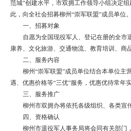
范城”创建水平，
市双拥工作领导小组决定
组
此，向全社会招募
柳州
“
崇
军联盟
”成员单位
一、招募对象
自愿为
全国
现役军人、
登记在册的全市
康养、文化旅游、交通物流、教育培训
、
商
二、服务内容
柳州
“
崇
军联盟
”成员单位结合本单位主
遇、优惠价格等
“三优”服务，优惠优待常年
三、服务推广
柳州
市
双拥办
将依托各级组织、各类宣
四、资格确认
柳州
市退役军人事务局将会同有关部门