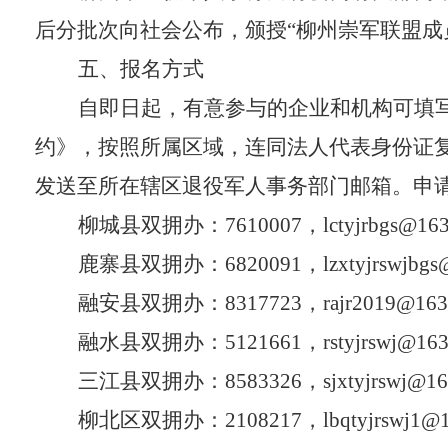
后分批次向社会公布，颁授
“
柳州崇
军联盟成
五、报名方式
自即日起，有意参与的企业和机构可填
约》，
按照所属区域，
连同法人代表身份证
发送至
所在辖区退役军人事务部门
邮箱
。
申
柳城县
双拥办
：
7610007，lctyjrbgs@16
鹿寨县
双拥办
：
6820091，
lzxtyjrswjbg
融安县
双拥办
：
8317723，
rajr2019@163
融水县双拥办：
5121661，
rstyjrswj@16
三江县双拥办：
8583326，sjxtyjrswj@16
柳北区
双拥办
：
2108217，
lbqtyjrswj1@