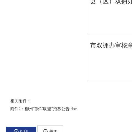
县
（
区
）
双拥
市
双拥办审核
相关附件：
附件2：柳州“崇军联盟”招募公告.doc
打印
关闭