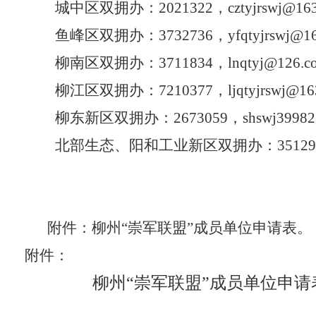
城中区双拥办：
2021322，
cztyjrswj@16
鱼峰区双拥办：
3732736，yfqtyjrswj@1
柳南区
双拥办
：
3711834，
lnqtyj@126.c
柳江区双拥办：
7210377，
ljqtyjrswj@1
柳东新区双拥办：
2673059，shswj399
北部生态、阳和工业新区双拥办：
3512
附件：柳州
“崇军联盟”成员单位申请表。
附件：
柳州
“
崇
军联盟
”成员单位申请