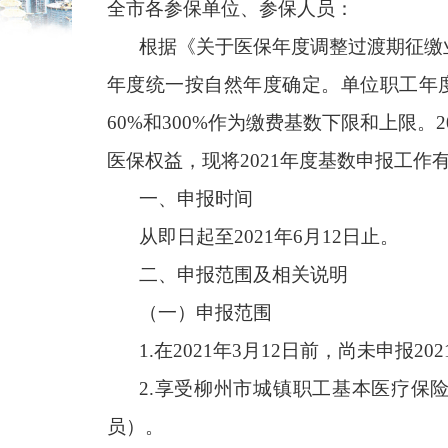
全市各参保单位、参保人员：
根据《关于医保年度调整过渡期征缴
年度统一按自然年度确定。单位职工年
60%
和
300%
作为缴费基数下限和上限。
2
医保权益，现将
2021
年度基数申报工作
一、申报时间
从即日起至
2021
年
6
月
12
日止。
二、申报范围及相关说明
（一）申报范围
1.
在
2021
年
3
月
12
日前，尚未申报
202
2.
享受柳州市城镇职工基本医疗保
员）。