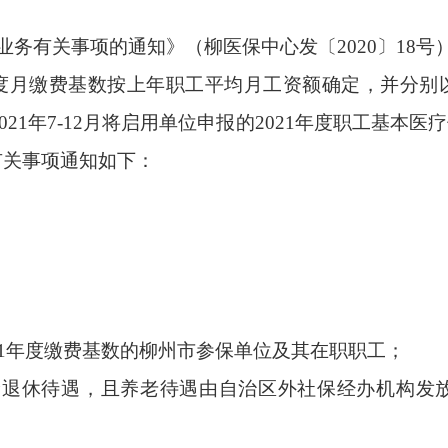
业务有关事项的通知》（柳医保中心发〔
2020
〕
18
号
度月缴费基数按上年职工平均月工资额确定，并分别
021
年
7-12
月将启用单位申报的
2021
年度职工基本医疗
有关事项通知如下：
1
年度缴费基数的柳州市参保单位及其在职职工；
险退休待遇，且养老待遇由自治区外社保经办机构发