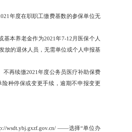
2021
年度在职职工缴费基数的参保单位无
或基本养老金作为
2021
年
7-12
月医保个人
发放的退休人员，无需单位或个人申报基
。不再续缴
2021
年度公务员医疗补助保费
单险种停保或变更手续，逾期不申报变更
tp://wsdt.ybj.gxzf.gov.cn/ ——
选择“单位办