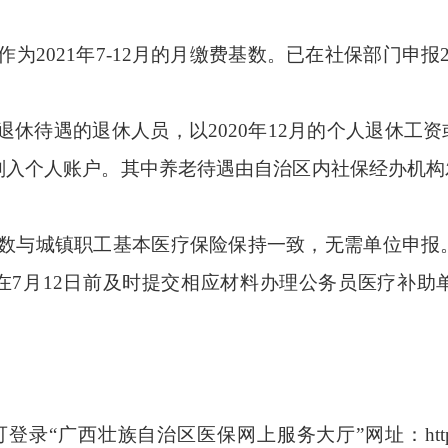
作为
2021
年
7-12
月的月缴费基数。已在社保部门申报
退休待遇的退休人员，以
2020
年
12
月的个人退休工资
划入个人账户。其中养老待遇由自治区内社保经办机构
数与城镇职工基本医疗保险保持一致，无需单位申报
在
7
月
12
日前及时提交相应材料办理公务员医疗补助
登录“广西壮族自治区医保网上服务大厅”网址：
ht