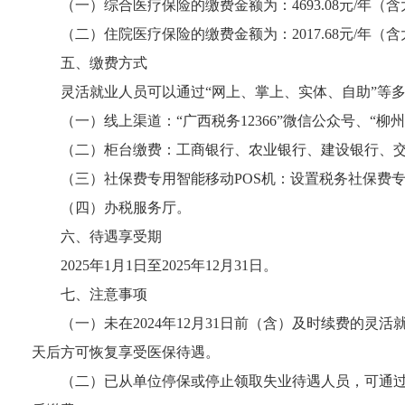
（一）综合医疗保险的缴费金额为：
4693.08
元
/
年（含
（二）住院医疗保险的缴费金额为：
2017.68
元
/
年（含
五、缴费方式
灵活就业人员可以通过“网上、掌上、实体、自助”等
（一）线上渠道：“广西税务
12366
”微信公众号、“柳州
（二）柜台缴费：工商银行、农业银行、建设银行、
（三）社保费专用智能移动
POS
机：设置税务社保费
（四）办税服务厅。
六、待遇享受期
2025
年
1
月
1
日至
2025
年
12
月
31
日。
七、注意事项
（一）未在
2024
年
12
月
31
日前（含）及时续费的灵活
天后方可恢复享受医保待遇。
（二）已从单位停保或停止领取失业待遇人员，可通过