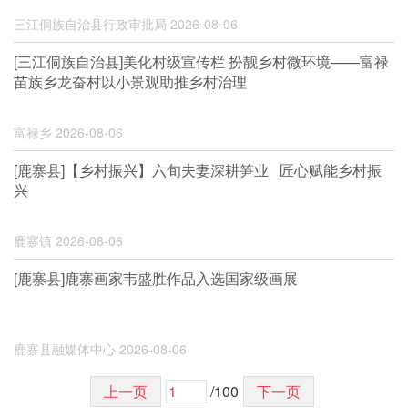
三江侗族自治县行政审批局
2026-08-06
[三江侗族自治县]美化村级宣传栏 扮靓乡村微环境——富禄
苗族乡龙奋村以小景观助推乡村治理
富禄乡
2026-08-06
[鹿寨县]【乡村振兴】六旬夫妻深耕笋业 匠心赋能乡村振
兴
鹿寨镇
2026-08-06
[鹿寨县]鹿寨画家韦盛胜作品入选国家级画展
鹿寨县融媒体中心
2026-08-06
上一页
/100
下一页