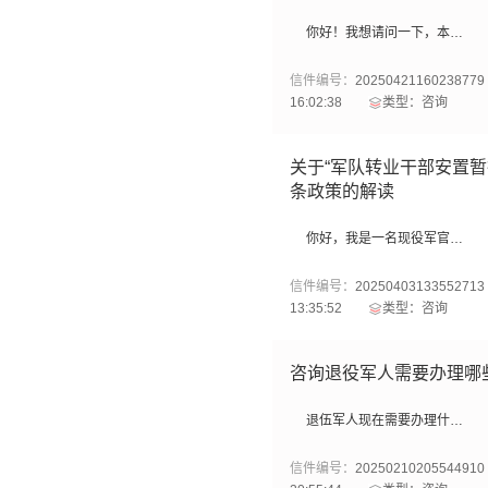
你好！我想请问一下，本人是来宾入伍，户籍地也还在来宾，20年在柳州市柳南区购买了一处房产，房产目前在我名下。已妻子结婚后，以我名下房产为落户条件把妻子的户口从百色落户到了柳州市柳南区，现在妻子是单独一个户口本，请问我是否可以在退役安置时随妻子转业到柳州市柳南区
信件编号：
20250421160238779
16:02:38
类型：咨询
关于“军队转业干部安置暂
条政策的解读
你好，我是一名现役军官。我的原籍和入伍地是河池。请问我如何利用如上标题这个政策落户到柳州？我弟弟在外省服役，是否符合“父母身边无子女”？我可以通过父母户口购房落户柳州的方式随父母安置到柳州吗？另外我女朋友是独生子女，原籍也是河池。我是否可以通过女朋友父母购房落户柳州的方式随配偶父母安置到柳州？如果可以，是否需要在结婚前落户还是退役安置前落户就行？另外，本人父母或者配偶父母户口迁入柳州是只需要一个就行还是必须父母两人都迁入？请帮我解答谢谢。
信件编号：
20250403133552713
13:35:52
类型：咨询
咨询退役军人需要办理哪
退伍军人现在需要办理什么手续想咨询一下
信件编号：
20250210205544910