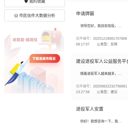
我的收藏
申请牌匾
市民信件大数据分析
领导您好，我目前现役，能否给家属发放一张“光荣家属”牌匾
信件编号：
20251219081707806
08:17:07
类型：反映
建设退役军人公益服务平
随着退役军人越来越多，学历也越来越高，互帮互助更应该精准实施，是否可以设计一个专门的退役军人服务窗口，既可以捐款，也可以提供志愿服务功能，还能形成本地退役军人相互帮助的氛围，社会需要退役军人的地方，可以自愿报名并组织实施，有技能的，可以给需要帮助的退役军人培训，有困难的，可以找组织里退役军人帮忙，以退役军人为中心，辐射到家属，再到其他单位个体和组织。把退役军人集中在一个平台，以实名注册制，以公益性为出发点，去把退役军人的优良传统作风继续下去，做得很好的退役军人可以有更多的社会责任感去拉一把后面的人，普通的退役军人可以为社会做一些力所能及的事，就算什么也帮不上忙，可以精准捐款给困难的退役军人等等，希望组织可以考虑一下本人的意见，有时候我想捐款给需要帮助的退役军人也无从选择，想通过退役军人单位去做公益也不知从哪里开始，红十字志愿服务都是以辖区单位组织，是否可以借鉴更多的公益服务平台去设计退役军人平台的功能，这样是否更精准更有作用。
信件编号：
20250822232756681
23:27:56
类型：建议
退役军人安置
你好！我想咨询一下，我是军属，户籍是融安的，我爱人是河南人，在边远艰苦地区服役10年以上，根据《退役军人安置条例》中第二节安置地中第四十九条最后一点，可否安置到柳州市区工作，结婚已满两年，还需满足什么条件才可安置柳州？