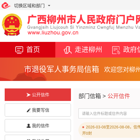
切换区域和部门
首页
走进柳州
政府
市退役军人事务局信箱
欢迎您对柳
提出意见和建议！
公开信件
部门信箱
>
公开信件
我要写信
请输入信件标题或信件内容
自
我的信件
2026-03-08至2026-08-0
柳
开0封