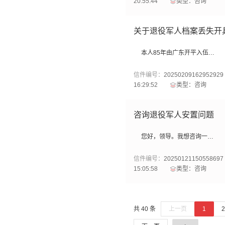
20:55:44
类型：咨询
关于退役军人档案丢失开
本人85年由广东开平入伍，90年在柳江退役，近期去社保局办理退休，因档案丢失无法提供档案复印件给社保局，社保要求开具服役证明。原部队已经改制，现在手上只有退伍证，复印证明应该去哪个部门哪个科室申请？申请时还提供哪些材料？
信件编号：
20250209162952929
16:29:52
类型：咨询
咨询退役军人安置问题
您好，领导。我想咨询一下，我现在在城中区有自己的房子，我媳妇是来宾的，不是柳州的，结婚已经满俩年，这样的话，我在柳州有自己的房子，能在柳州安置吗。
信件编号：
20250121150558697
15:05:58
类型：咨询
共 40 条
上一页
1
2