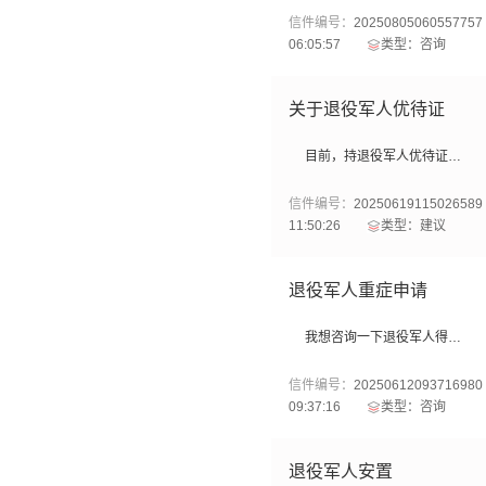
信件编号：
20250805060557757
06:05:57
类型：咨询
关于退役军人优待证
目前，持退役军人优待证可以免费乘坐公交车，但每次乘车都要拿卡刷卡，能不能开发电子版或者用手机NFC功能复制，这样也是与时俱进的体现吧。
信件编号：
20250619115026589
11:50:26
类型：建议
退役军人重症申请
我想咨询一下退役军人得重症，申请柳州市困难退役军人申请帮扶和情暖八桂老兵专项行动的分别能报多少，或者是按多少比例报
信件编号：
20250612093716980
09:37:16
类型：咨询
退役军人安置