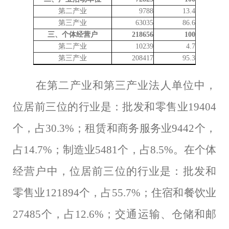
第二产业
9788
13.4
第三产业
63035
86.6
三、个体经营户
218656
100
第二产业
10239
4.7
第三产业
208417
95.3
在第二产业和第三产业法人单位中，
位居前三位的行业是：
批发和零售业
19404
个，占
30.3
%；
租赁和商务服务业
9442
个，
占
14.7
%；
制造业
5481
个，占
8.5
%。在个体
经营户中，位居前三位的行业是：
批发和
零售业
12189
4
个，占
55.7
%；
住宿和餐饮业
27485
个，占
12.6
%；
交通运输、仓储和邮