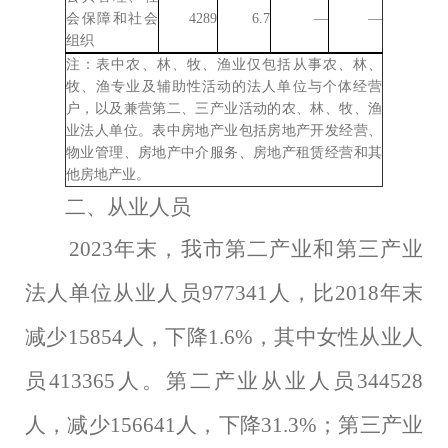
会保障和社会
4289
6.7
—
—
组织
注：表中农、林、牧、渔业仅包括从事农、林、
牧、渔专业及辅助性活动的法人单位与个体经营
户，以及兼营第二、三产业活动的农、林、牧、渔
业法人单位。表中房地产业包括房地产开发经营、
物业管理、房地产中介服务、房地产租赁经营和其
他房地产业。
二、从业人员
2023
年末，我市第二产业和第三产业
法人单位从业人员
977341
人，比
2018
年末
减少
15854
人，下降
1.6%
，其中女性从业人
员
413365
人。第二产业从业人员
344528
人，减少
156641
人，下降
31.3%
；第三产业