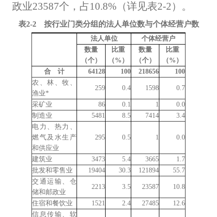
政业
23587
个，占
10.8
%（详见表
2-2
）。
表
2-2
按行业门类分组的法人单位数与个体经营户数
法人单位
个体经营户
数量
比重
数量
比重
（个）
（
%
）
（个）
（
%
）
合 计
64128
100
218656
100
农、林、牧、
259
0.4
1598
0.7
渔业
*
采矿业
86
0.1
1
0.0
制造业
5481
8.5
7414
3.4
电力、热力、
燃气及水生产
295
0.5
1
0.0
和供应业
建筑业
3473
5.4
3665
1.7
批发和零售业
19404
30.3
12189
4
55.7
交通运输、仓
2213
3.5
23587
10.8
储和邮政业
住宿和餐饮业
1521
2.4
27485
12.6
信息传输、软