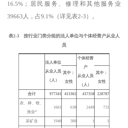
16.5%
；居民服务、修理和其他服务业
39663
人，占
9.1%
（详见表
2-3
）。
表
2-3
按行业门类分组的法人单位与个体经营户从业人
员
个体经营
法人单位
户
从业人员
其中：
其中：
从业人员
（人）
女性
女性
（人）
合计
977341
413365
437358
228787
农、林、牧、
1661
638
2449
731
渔业*
采矿业
1948
380
1
1