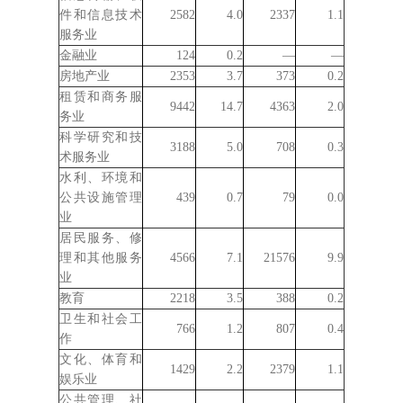
件和信息技术
2582
4.0
2337
1.1
服务业
金融业
124
0.2
—
—
房地产业
2353
3.7
373
0.2
租赁和商务服
9442
14.7
4363
2.0
务业
科学研究和技
3188
5.0
708
0.3
术服务业
水利、环境和
公共设施管理
439
0.7
79
0.0
业
居民服务、修
理和其他服务
4566
7.1
21576
9.9
业
教育
2218
3.5
388
0.2
卫生和社会工
766
1.2
807
0.4
作
文化、体育和
1429
2.2
2379
1.1
娱乐业
公共管理、社