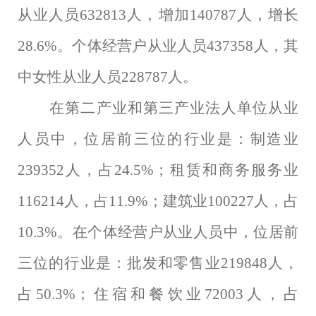
从业人员
632813
人，增加
140787
人，增长
28.6%
。个体经营户从业人员
437358
人，其
中女性从业人员
228787
人。
在第二产业和第三产业法人单位从业
人员中，位居前三位的行业是：制造业
239352
人，占
24.5%
；租赁和商务服务业
116214
人，占
11.9%
；建筑业
100227
人，占
10.3%
。在个体经营户从业人员中，位居前
三位的行业是：批发和零售业
219848
人，
占
50.3%
；住宿和餐饮业
72003
人，占