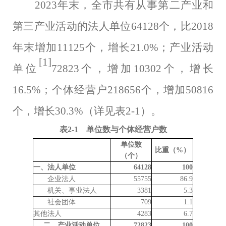
2023
年末，全市共有从事第二产业和
第三产业活动的法人单位
64128
个，比
2018
年末增加
11125
个，增长
21.0
%；产业活动
[1]
单位
72823
个，增加
10302
个，增长
16.5
%；个体经营户
218656
个，增加
50816
个，增长
30.3
%（详见表
2-1
）。
表
2-1
单位数与个体经营户数
单位数
比重（
%
）
（个）
一、法人单位
64128
100
企业法人
55755
86.9
机关、事业法人
3381
5.3
社会团体
709
1.1
其他法人
4283
6.7
二、产业活动单位
72823
100