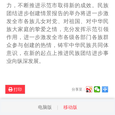
力，
不断推进
示范市
取得新的成效
。
民族
团结进步创建情景报告的举办将
进一步
激
发
全市
各族儿女对党、对祖国、对中华民
族大家庭的挚爱之情，
充分发挥示范引领
作用，进一步激发全市
各级
各部门各族群
众参与创建
的
热情，铸牢中华民族共同体
意识，在新的起点上推进民族团结进步事
业向纵深发展。
打印
分享至：
电脑版
移动版