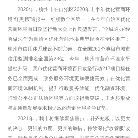
2020年，柳州市在
自治区
2020年
上半年
优化营商环
境
“红黑榜”通报中，红榜数全区第一
；
在今年自治区优化
营商环境百日攻坚行动大会上作典型发言，
“全城通办”经
验做法作为自治区优化营商环境典型经验在全区推广；
柳州市信用体系建设不断完善，
在全国
26
1
个地级市城市
信用监测排名全国第
23位
。今年，
柳州市营商环境水平
提档升级，
我市优化营商环境百日攻坚
行动
2
17
项
目标
任
务已
全面
完成
，
政务
服务环境更加
便捷高效
，在优化营
商环境体制机制、提升行政服务效能、优化融资环境、
打造公平公正法治环境等方面取得新突破，
正逐步形成
与高质量发展要求相适应的营商环境竞争优势。
2021年
，我市
将继续聚焦重点，
补齐短板，以更大
的
决心
、
更强的力度、
更实的举措
，持续深化
“放管服”改