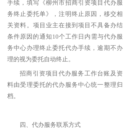
手续，填写《柳州市招商引资项目代办服
务终止委托单》，注明终止原因，移交相
关资料。项目业主在接到项目不具备办结
条件原因的通知
10个工作日内需与代办服
务中心办理终止委托代办手续，逾期不办
理的视为委托自动终止。
招商引资项目代办服务工作台账及资
料由受理委托的代办服务中心统一整理归
档。
四、代办服务联系方式