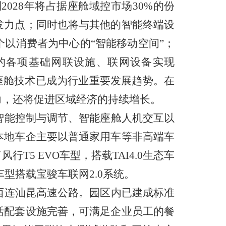
到
2028
年将占据座舱域控市场
30%
的份
发力点；同时也将与其他的智能终端设
个以消费者为中心的
“
智能移动空间
”
；
的各项基础网联设施、联网设备实现
座舱技术已成为行业重要发展趋势。在
力，还将促进区域经济的持续增长。
智能控制与调节、智能座舱人机交互以
本地车企主要以普通家用车等非高端车
了风行
T5 EVO
车型，搭载
TAI4.0
生态车
车型搭载宝骏车联网
2.0
系统。
西连汕昆高速公路。园区内已建成标准
活配套设施完善，可满足企业员工的餐