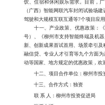
饮、住宿和休闲娱乐需求。目前，广
（广西）智能网联汽车封闭试验场建
驾驶和大规模互联互通等
7
个项目应
十
一
、产业政策、优惠政策：
号）、《柳州市支持智能终端及机器
新、创新成果首试首用、场景牵引及
融信贷、专业人才引育等九个方面为
动等国家、地方规定的优惠政策，欢
十
二
、项目合作单位：
柳州市投
十
三
、合作方式：
独资
联
系
人：柳州市投资促进局