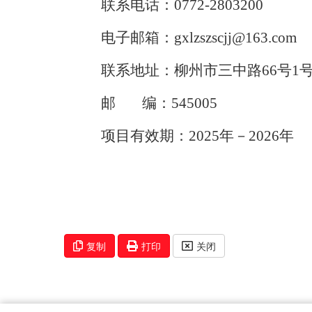
联系电话：
0772-2
803200
电子邮箱：
gxlzszscjj@163.com
联系地址：柳州市三中路
66
号
1
邮
编：
54500
5
项目有效期：
202
5
年－
202
6
年
复制
打印
关闭