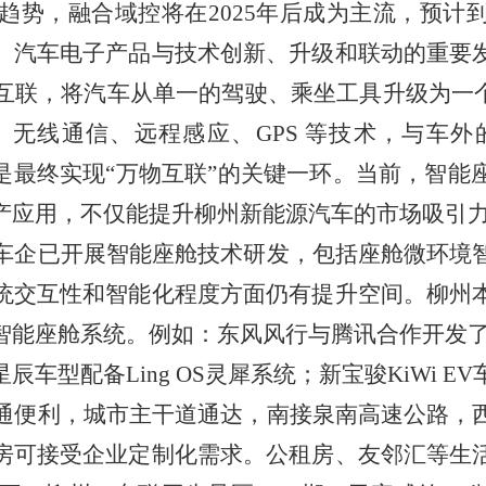
趋势
，融合域控将在
2025
年后成为主流，
预计
、汽车电子产品与技术创新、升级和联动的重要
互联，将汽车从单一的驾驶、乘坐工具升级为一
、无线通信、远程感应、
GPS
等技术，与车外
是最终实现
“
万物互联
”
的关键一环。
当前，智能
产应用，不仅能提升柳州新能源汽车的市场吸引
车企已开展智能座舱技术研发，包括座舱微环境
统交互性和智能化程度方面仍有提升空间。柳州
智能座舱系统。例如：东风风行与腾讯合作开发
星辰车型配备
Ling OS
灵犀系统；新宝骏
KiWi EV
通便利，城市主干道通达，南接泉南高速公路，
房可接受企业定制化需求。公租房、友邻汇等生