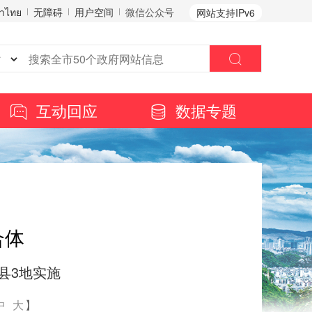
าไทย
无障碍
用户空间
微信公众号
网站支持IPv6
互动回应
数据专题
合体
县3地实施
中
大
】