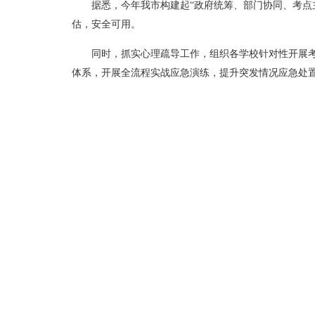
据悉，今年我市构建起“政府统筹、部门协同、考点
估，安全可用。
同时，抓实心理疏导工作，组织各学校针对性开展
体系，开展全流程实战应急演练，提升突发情况应急处
复制
打印
关闭
主办单位：柳州
网站标识码：4502
技术支持：0772-