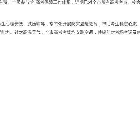
主责、全员参与”的高考保障工作体系，近期已对全市所有高考考点、校
考生心理安抚、减压辅导，常态化开展防灾避险教育，帮助考生稳定心态
置能力。针对高温天气，全市高考考场均安装空调，并提前对考场空调及
关于我们
联系我们
网站地图
市人民政府办公室 承办单位：柳州市大数据发展局 管理维护：柳州市信息化建
000034
桂ICP备05009280号-1
桂公网安备45020502000014号
2812254、2822881 (仅受理网站建设维护相关事宜) 邮箱：xxzxwzk@126.com