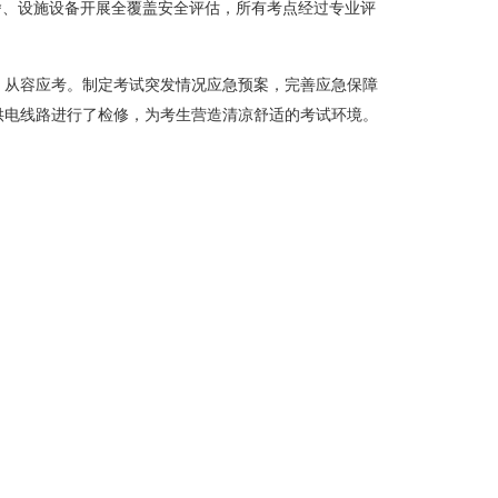
舍、设施设备开展全覆盖安全评估，所有考点经过专业评
、从容应考。制定考试突发情况应急预案，完善应急保障
供电线路进行了检修，为考生营造清凉舒适的考试环境。
分享至：
设管理中心