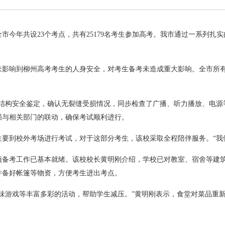
全市今年共设23个考点，共有25179名考生参加高考。我市通过一系列
未影响到柳州高考考生的人身安全，对考生备考未造成重大影响。全市所
结构安全鉴定，确认无裂缝受损情况，同步检查了广播、听力播放、电源
强与相关部门的联动，确保考试顺利进行。
生要到校外考场进行考试，对于这部分考生，该校采取全程陪伴服务。“我
各项备考工作已基本就绪。该校校长黄明刚介绍，学校已对教室、宿舍等建
并备好帐篷等物资，方便考生进出考点。
味游戏等丰富多彩的活动，帮助学生减压。”黄明刚表示，食堂对菜品重