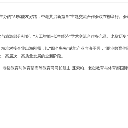
院主办的“AI赋能友好路，中老共启新篇章”主题交流合作会议在柳举行。
与旅游部分别签订“人工智能+低空经济”学术交流合作备忘录、老挝历
精准对接企业出海刚需，以“四个率先”赋能产业向海图强，“职业教育伴
化、高层次、高质量发展的全新阶段。
、老挝教育与体育部高等教育司司长凯山·蓬索帕、老挝教育与体育部国际