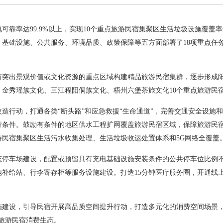
电可靠率达99.9%以上，实现10个重点旅游民宿集聚区生活垃圾设施覆盖
基础设施、公共服务、环境品质、政策保障等五方面部署了18项重点任
有突出景观价值或文化资源的重点区域构建精品旅游民宿集群，逐步形成
金秀瑶族文化、三江程阳侗族文化、梧州六堡茶旅文化10个重点旅游民
造行动，打通各类“断头路”和应急救援“生命通道”，完善交通安全设施
行条件。鼓励有条件的地区供水工程扩网覆盖旅游民宿区域，保障旅游民
旅游民宿集聚区生活污水收集处理、生活垃圾收运处置体系和5G网络全覆盖
停车场建设，配置或预留具有充电基础设施安装条件的公共停车位比例不
补给站、行李寄存柜等服务设施建设。打造15分钟医疗服务圈，开通线上
施建设，引导民宿开展高品质空间提升行动，打造多元化的消费空间场景
的旅游民宿消费生态。