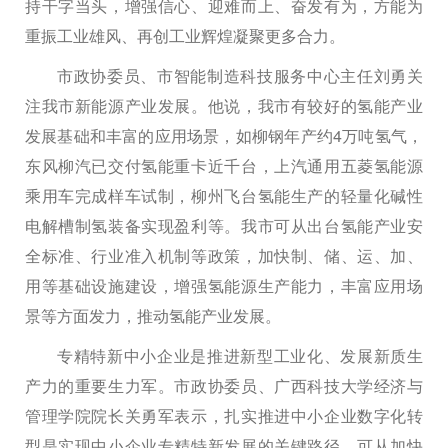
持干字当头，增强信心、迎难而上、奋发有为，方能为
重振工业雄风、再创工业辉煌凝聚更多合力。
市政协委员、市智能制造科技服务中心主任刘勇关
注我市新能源产业发展。他说，我市有较好的氢能产业
发展基础和丰富的应用场景，如柳钢年产约4万吨氢气，
东风柳汽已交付氢能重卡近千台，上汽通用五菱氢能源
乘用车完成样车试制，柳州飞台氢能生产的轻量化碱性
电解槽制氢装备实现盈利等。我市可从出台氢能产业安
全标准、行业准入机制等政策，加快制、储、运、加、
用等基础设施建设，增强氢能源生产能力，丰富应用场
景等方面发力，推动氢能产业发展。
专精特新中小企业是推进新型工业化、发展新质生
产力的重要生力军。市政协委员、广西科技大学经济与
管理学院院长关勇军表示，扎实推进中小企业数字化转
型是实现中小企业专精特新发展的关键路径。可从加快