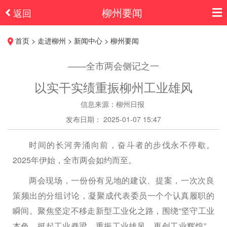
柳州要闻
返回
首页 > 走进柳州 > 新闻中心 > 柳州要闻
——全市两会侧记之一
以实干实绩重振柳州工业雄风
信息来源：柳州日报
发布日期： 2025-01-07 15:47
时间的长河奔涌向前，奋斗者的步伐永不停歇。
2025年伊始，全市两会如约而至。
两会现场，一份份有见地的建议、提案，一次次良
策频出的分组讨论，凝聚成代表委员一个个认真履职的
瞬间。聚焦坚定不移走新型工业化之路，围绕“坚守工业
本色、挺起工业脊梁、重振工业雄风、再创工业辉煌”，