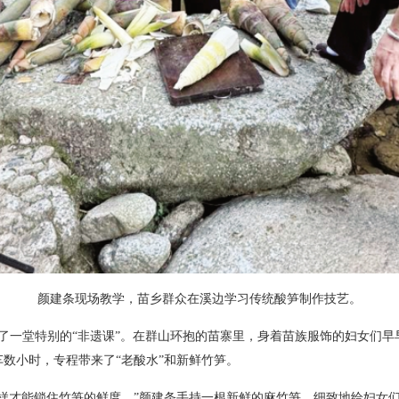
颜建条现场教学，苗乡群众在溪边学习传统酸笋制作技艺。
来了一堂特别的“非遗课”。在群山环抱的苗寨里，身着苗族服饰的妇女们
数小时，专程带来了“老酸水”和新鲜竹笋。
样才能锁住竹笋的鲜度。”颜建条手持一根新鲜的麻竹笋，细致地给妇女