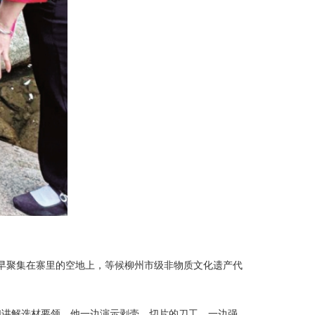
早早聚集在寨里的空地上，等候柳州市级非物质文化遗产代
们讲解选材要领。他一边演示剥壳、切片的刀工，一边强