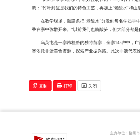
调：“竹叶封缸是我们的特色工艺，再加上‘老酸水’和山
在教学现场，颜建条把“老酸水”分发到每名学员手
香在寨中弥散开来。“以前我们也腌酸笋，但大部分都是
乌英屯是一寨跨桂黔的独特苗寨，全寨145户中，
寨依托非遗美食资源，探索产业振兴路。此次非遗代表性
复制
打印
关闭
主办单位：柳州