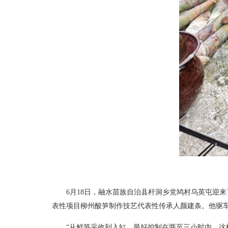
6月18日，融水苗族自治县杆洞乡党鸠村乌英屯迎
表性项目柳州酸笋制作技艺代表性传承人颜建条。他驱车
“从鲜笋采收到入缸，最好控制在两至三小时内，这