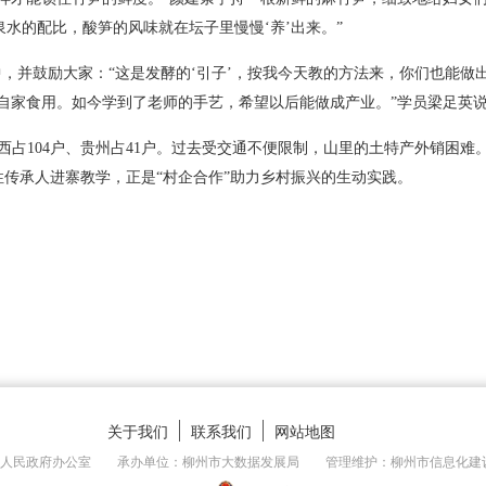
泉水的配比，酸笋的风味就在坛子里慢慢‘养’出来。”
中，并鼓励大家：“这是发酵的‘引子’，按我今天教的方法来，你们也能做
自家食用。如今学到了老师的手艺，希望以后能做成产业。”学员梁足英
广西占104户、贵州占41户。过去受交通不便限制，山里的土特产外销困
传承人进寨教学，正是“村企合作”助力乡村振兴的生动实践。
关于我们
联系我们
网站地图
市人民政府办公室 承办单位：柳州市大数据发展局 管理维护：柳州市信息化建