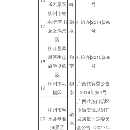
乐岩景区
峰
号
柳州市融
水·元宝山
融
桂旅办[2014]299
17
龙女沟景
水
号
区
柳江县凤
凰河生态
柳
桂旅办[2015]368
18
旅游度假
南
号
区
柳州市动
柳
广西旅资委公告
19
物园
南
2016年第2号
广西壮族自治区
柳州市融
旅游资源规划开
融
20
水县老君
发质量评定委员
水
洞景区
会公告（2017年