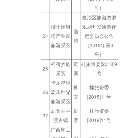
号）
自治区旅游资源
柳州螺蛳
规划开发质量评
鱼
24
粉产业园
定委员会公告
峰
旅游景区
（2018年第3
号）
祥荷乡韵
鹿
桂旅资委[2018]9
25
景区
寨
号
卡乐星球
柳
桂旅资委
26
欢乐世界
东
[2018]11号
旅游景区
鹿寨县中
鹿
桂旅资委
27
渡古镇
寨
[2018]11号
广西柳工