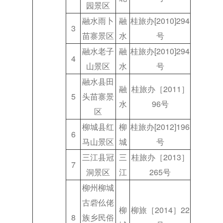
园景区
融水雨卜
融
桂旅办[2010]294
3
苗寨景区
水
号
融水老子
融
桂旅办[2010]294
4
山景区
水
号
融水县田
融
桂旅办［2011］
5
头苗寨景
水
96号
区
柳城县红
柳
桂旅办[2012]196
6
马山景区
城
号
三江县冠
三
桂旅办［2013］
7
洞景区
江
265号
柳州柳城
古砦仫佬
柳
柳旅［2014］22
8
族乡民俗