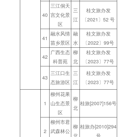
三江侗天
三
桂文旅办发
40
宫文化景
江
〔2021〕52 号
区
融水风情
融
桂文旅办发
41
苗乡景区
水
〔2022〕99号
广西生态
柳
桂文旅办发
42
科普苑
北
〔2023〕77号
三江口生
三
桂文旅办发
43
态旅游区
江
〔2023〕77号
柳州花果
柳
1
山生态景
桂旅[2007]156号
北
区
柳州市君
柳
桂旅办[2010]294
2
武森林公
北
号