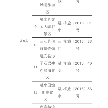
城
号
风情旅游
区
融水县龙
融
柳旅［2015］31
9
宝大峡谷
水
号
景区
AAA
三江县侗
三
柳旅［2015］33
10
族博物馆
江
号
融安县沙
子石岩生
融
柳旅［2015］40
11
态旅游景
安
号
区
融水田塘
融
柳旅［2016］56
12
瑶寨景
水
号
区
鹿寨拉沟