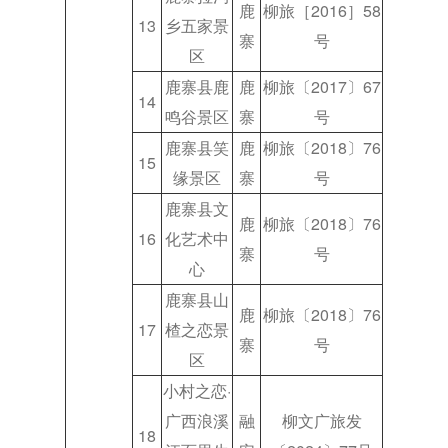
鹿
柳旅［2016］58
13
乡五家景
寨
号
区
鹿寨县鹿
鹿
柳旅〔2017〕67
14
鸣谷景区
寨
号
鹿寨县笑
鹿
柳旅〔2018〕76
15
缘景区
寨
号
鹿寨县文
鹿
柳旅〔2018〕76
16
化艺术中
寨
号
心
鹿寨县山
鹿
柳旅〔2018〕76
17
楂之恋景
寨
号
区
小村之恋·
广西浪溪
融
柳文广旅发
18