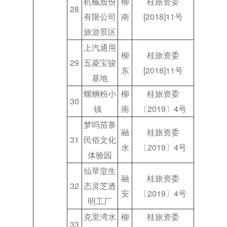
机械股份
柳
桂旅资委
28
有限公司
南
[2018]11号
旅游景区
上汽通用
柳
桂旅资委
29
五菱宝骏
东
[2018]11号
基地
螺蛳粉小
柳
桂旅资委
30
镇
南
〔2019〕4号
梦呜苗寨
融
桂旅资委
31
民俗文化
水
〔2019〕4号
体验园
仙草堂生
融
桂旅资委
32
态灵芝透
安
〔2019〕4号
明工厂
克里湾水
柳
桂旅资委
33