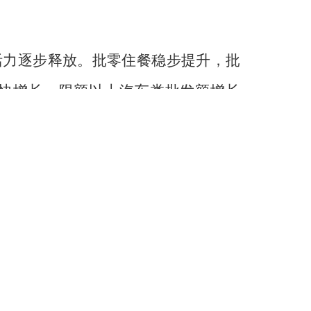
场活力逐步释放。批零住餐稳步提升，批
较快增长，限额以上汽车类批发额增长
改善，交通运输、仓储和邮政业增加值增
1-2月，规模以上互联网和相关服务业营
收入分别增长79.9%、74.7%、
牢根基；进出口表现强劲，外贸进出口总