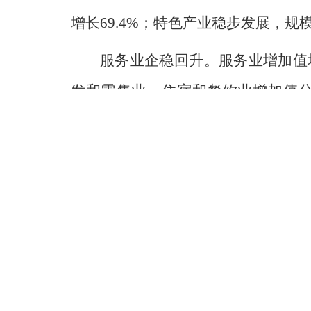
增长69.4%；特色产业稳步发展，规
服务业企稳回升。服务业增加值增
发和零售业、住宿和餐饮业增加值分
26%，通讯器材类零售额增长37%
长6.1%，道路、水路客货运周转量分
业收入、规模以上软件和信息技术服务
54%。
三、投资固本蓄动能，出口拓界
固定资产投资同比增长4.0%