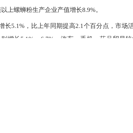
模以上螺蛳粉生产企业产值增长8.9%。
长5.1%，比上年同期提高2.1个百分点，市
别增长5.1%、6.7%，汽车、手机、药品贸易
，中西药品类零售额增长13.2%。交通物流持续
别增长4.8%、25.6%。新兴服务业较快发展，
业营业收入、规模以上科学研究和技术服务业营业
促增长
，有效夯实经济发展底盘，为经济长期稳定发展筑