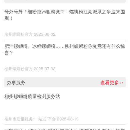
号外号外！细粉控vs粗粉党？！螺蛳粉江湖派系之争速来围
观！
柳州螺螄粉官方
2025-08-02
肥汁螺蛳粉、冰鲜螺蛳粉……柳州螺蛳粉你究竟还有什么惊
喜？
柳州螺螄粉官方
2025-07-02
办事服务
查看更多 ››
柳州螺蛳粉质量检测服务站
柳州市质量服务“一站式”平台
2025-06-10