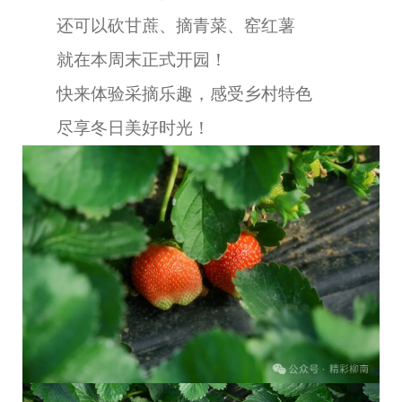
还可以砍甘蔗、摘青菜、窑红薯
就在本周末正式开园！
快来体验采摘乐趣，感受乡村特色
尽享冬日美好时光！