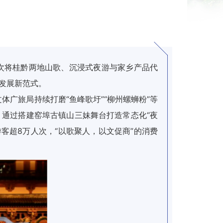
首次将桂黔两地山歌、沉浸式夜游与家乡产品代
合发展新范式。
广旅局持续打磨“鱼峰歌圩”“柳州螺蛳粉”等
。通过搭建窑埠古镇山三妹舞台打造常态化“夜
客超8万人次，“以歌聚人，以文促商”的消费