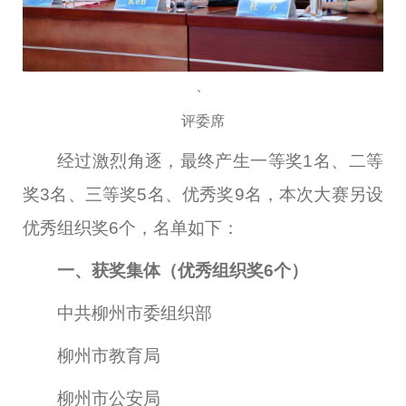
、
评委席
经过激烈角逐，最终产生一等奖
1
名、二等
奖
3
名、三等奖
5
名、优秀奖
9
名，本次大赛另设
优秀组织奖
6
个，名单如下：
一、获奖集体（优秀组织奖6个）
中共柳州市委组织部
柳州市教育局
柳州市公安局