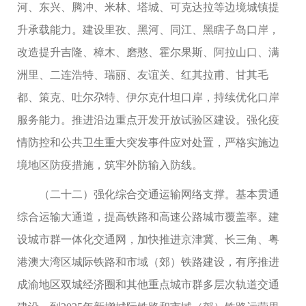
河、东兴、腾冲、米林、塔城、可克达拉等边境城镇提
升承载能力。建设里孜、黑河、同江、黑瞎子岛口岸，
改造提升吉隆、樟木、磨憨、霍尔果斯、阿拉山口、满
洲里、二连浩特、瑞丽、友谊关、红其拉甫、甘其毛
都、策克、吐尔尕特、伊尔克什坦口岸，持续优化口岸
服务能力。推进沿边重点开发开放试验区建设。强化疫
情防控和公共卫生重大突发事件应对处置，严格实施边
境地区防疫措施，筑牢外防输入防线。
（二十二）强化综合交通运输网络支撑。基本贯通
综合运输大通道，提高铁路和高速公路城市覆盖率。建
设城市群一体化交通网，加快推进京津冀、长三角、粤
港澳大湾区城际铁路和市域（郊）铁路建设，有序推进
成渝地区双城经济圈和其他重点城市群多层次轨道交通