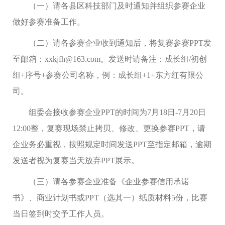
（一）请各县区科技部门及时通知并组织参赛企业
做好参赛准备工作。
（二）请各参赛企业收到通知后，将复赛参赛
PPT
发
至邮箱
：
xxkjfh@163.com
。
发送时请备注：成长组
/
初创
组
+
序号
+
参赛公司名称
，
例：成长组
+
1+
东方红有限公
司
。
组委会接收参赛企业
PPT
的时间为
7
月
18
日
-
7
月
20
日
12
:00
整，复赛现场禁止拷贝、修改、更换参赛
PPT
，请
企业务必重视，按照规定时间发送
PPT
至指定邮箱，逾期
发送者视为复赛当天放弃
PPT
展示。
（三）请各参赛企业准备
《企业参赛信用承诺
书》、
商业计划书或
PPT
（选其一）纸质材料
5
份，比赛
当日签到时交予工作人员。