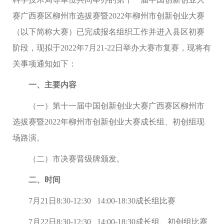
赛广西赛区柳州市选拔赛暨
202
2
年柳州市创新创业大赛
（以下简称大赛）已完成报名组织工作并进入县区初赛
阶段，
现
拟
于
202
2
年
7
月
21-22
日
举办大赛市复赛
，现将有
关事项通知如下：
一、
主要内容
（一）第十
一
届中国创新创业大赛广西赛区柳州市
选拔赛暨
202
2
年柳州市创新创业大赛成长组、初创组现
场路演。
（二）市决赛晋级牌颁发。
二、
时间
7
月
21
日
8:30-12:30 14:00-1
8:3
0
成长组比赛
7
月
2
2
日
8
:30-12:30 14:00-1
8:3
0
成长组、
初创组比赛