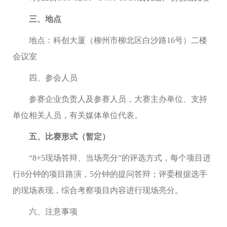
三、地点
地点：
科创大厦
（柳州市柳
北
区
白沙路
1
6
号）
二楼
会议室
四、参会人员
参赛企业负责人及参赛人员，大赛主办单位、支持
单位相关人员，有关媒体单位代表。
五、比赛形式
（暂定）
“8+
5
现场答辩、当场亮分
”
的评
选方式，每个项目进
行
8
分钟的项目路演，
5
分钟的提问答辩；评委根据选手
的现场表现，综合考察项目内容进行现场亮分。
六、注意事项