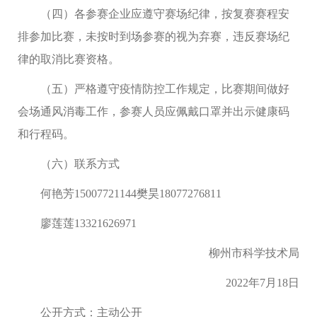
（四）各参赛企业应遵守赛场纪律，按复赛赛程安
排参加比赛，未按时到场参赛的视为弃赛，违反赛场纪
律的取消比赛资格。
（五）严格遵守疫情防控工作规定，比赛期间
做好
会场通风消毒工作
，参赛人员应
佩戴口罩并出示健康码
和行程码
。
（
六
）联系方式
何艳芳
1
5007721144
樊昊
18
077276811
廖莲莲
13321626971
柳州市
科学技术局
202
2
年
7
月
1
8
日
公开方式：主动公开