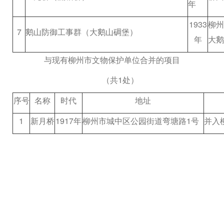
年
1933
柳
7
鹅山防御工事群（大鹅山碉堡）
年
大鹅
与现有柳州市文物保护单位合并的项目
（共
1
处）
序号
名称
时代
地址
1
新月桥
1917
年
柳州市城中区公园街道弯塘路
1
号
并入