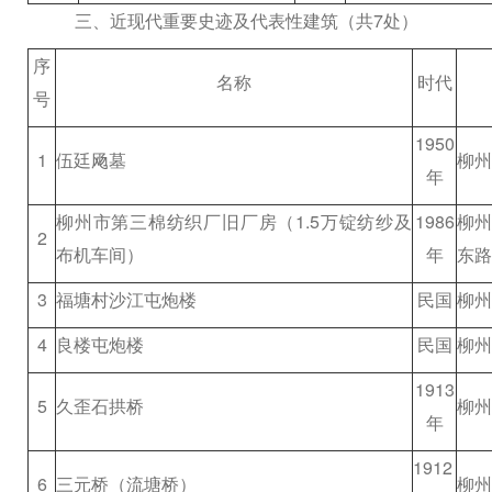
三、近现代重要史迹及代表性建筑（共
7
处）
序
名称
时代
号
1950
1
伍廷飏墓
柳州
年
柳州市第三棉纺织厂旧厂房（
1.5
万锭纺纱及
1986
柳
2
布机车间）
年
东路
3
福塘村沙江屯炮楼
民国
柳州
4
良楼屯炮楼
民国
柳州
1913
5
久歪石拱桥
柳州
年
1912
6
三元桥（流塘桥）
柳州