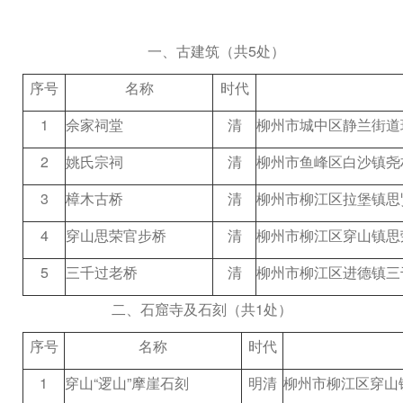
一、古建筑（共
5
处）
序号
名称
时代
1
佘家祠堂
清
柳州市城中区静兰街道
2
姚氏宗祠
清
柳州市鱼峰区白沙镇尧
3
樟木古桥
清
柳州市柳江区拉堡镇思
4
穿山思荣官步桥
清
柳州市柳江区穿山镇思
5
三千过老桥
清
柳州市柳江区进德镇三
二、石窟寺及石刻（共
1
处）
序号
名称
时代
1
穿山“逻山”摩崖石刻
明清
柳州市柳江区穿山