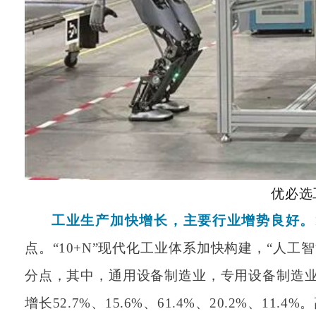
优必选
工业生产加快增长，主要行业增势良好。
点。“10+N”现代化工业体系加快构建，“人工
分点，其中，通用设备制造业，专用设备制造
增长52.7%、15.6%、61.4%、20.2%、