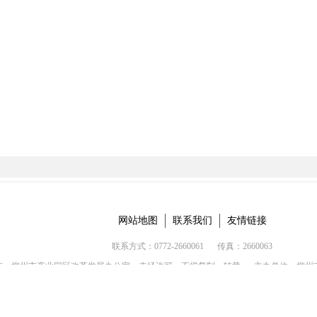
网站地图
联系我们
友情链接
联系方式：0772-2660061
传真：2660063
有：柳州市产业园区改革发展办公室，未经许可，不得复制、转载
主办单位：柳州
网站标识码：4502000034
ICP备案号： 桂ICP备05009280号-1
桂公网安备 45