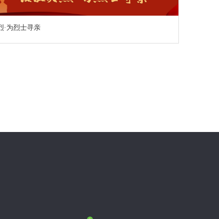
烈·为烈士寻亲