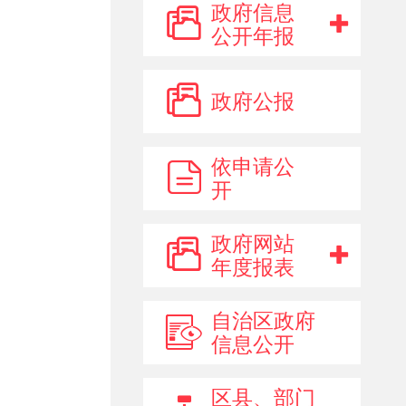
政府信息
人事信息
公开年报
部门权责清单 #
政府公报
国有土地使用权与矿业权出
让
国有产权交易
依申请公
彩票公益
开
政府信息主动公开事项目录
政府网站
双公示目录 #
年度报表
其他信息公开
自治区政府
公共企事业单位信息公开
信息公开
区县、部门